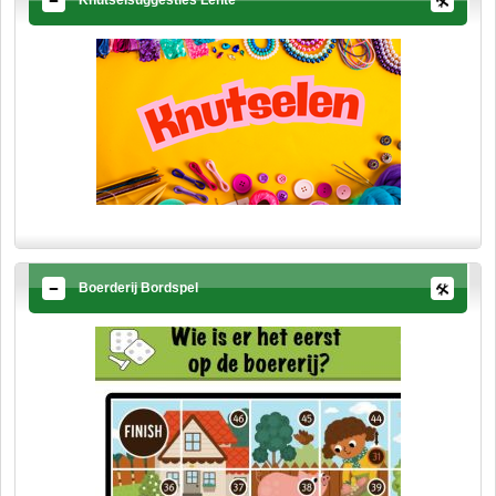
Knutselsuggesties Lente
Boerderij Bordspel