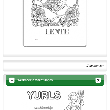
(Advertentie)
Werkboekje Moestuintjes