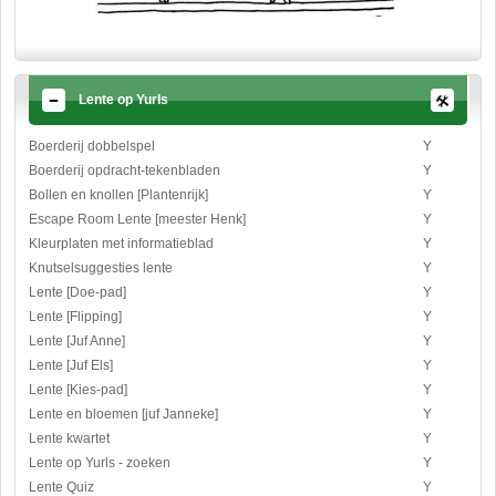
Lente op Yurls
Boerderij dobbelspel
Y
Boerderij opdracht-tekenbladen
Y
Bollen en knollen [Plantenrijk]
Y
Escape Room Lente [meester Henk]
Y
Kleurplaten met informatieblad
Y
Knutselsuggesties lente
Y
Lente [Doe-pad]
Y
Lente [Flipping]
Y
Lente [Juf Anne]
Y
Lente [Juf Els]
Y
Lente [Kies-pad]
Y
Lente en bloemen [juf Janneke]
Y
Lente kwartet
Y
Lente op Yurls - zoeken
Y
Lente Quiz
Y