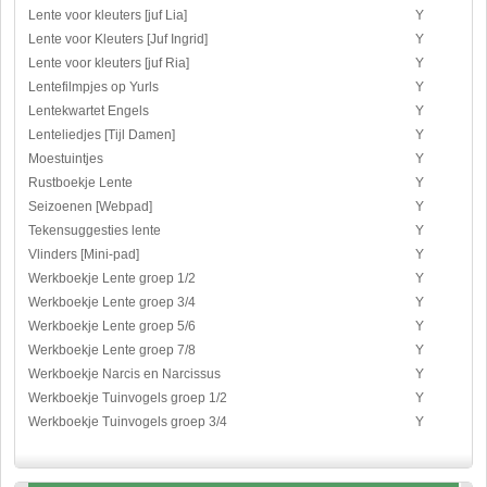
Lente voor kleuters [juf Lia]
Y
Lente voor Kleuters [Juf Ingrid]
Y
Lente voor kleuters [juf Ria]
Y
Lentefilmpjes op Yurls
Y
Lentekwartet Engels
Y
Lenteliedjes [Tijl Damen]
Y
Moestuintjes
Y
Rustboekje Lente
Y
Seizoenen [Webpad]
Y
Tekensuggesties lente
Y
Vlinders [Mini-pad]
Y
Werkboekje Lente groep 1/2
Y
Werkboekje Lente groep 3/4
Y
Werkboekje Lente groep 5/6
Y
Werkboekje Lente groep 7/8
Y
Werkboekje Narcis en Narcissus
Y
Werkboekje Tuinvogels groep 1/2
Y
Werkboekje Tuinvogels groep 3/4
Y